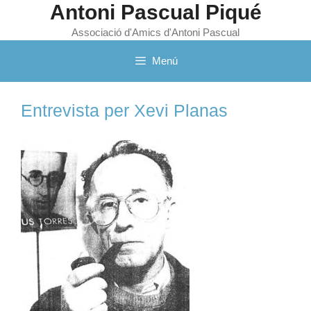
Antoni Pascual Piqué
Vés
al
Associació d'Amics d'Antoni Pascual
contingut
Menú
Entrevista per Xevi Planas