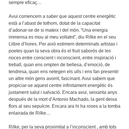
sempre eficaç…
Avui comencem a saber que aquest centre energètic
està a l’abast de tothom, dotat de la capacitat
d’adonar-se de si mateix i del món. “Una energia
immensa es mou al meu voltatnt”, diu Rilke en el seu
Llibre d’hores. Per això estimem determinats artistas i
poetes quan la seva obra és el fruit saborós de les
noces entre conscient i inconscient, entre inspiració i
treball, quan ens omplen de bellesa, d’emoció, de
tendresa, quan ens netegen els ulls i ens fan presentir
un altre món gens avorrit, fascinant. Avui sabem que
propiciar-se aquest centre infinitament energètic és
justament salut i salvació. Encara avui, seixanta anys
después de la mort d’Antonio Machado, la gent deixa
flors al seu sepulcre. Encara ara hi ha roses a la tomba
enlairada de Rilke…
Rilke, per la seva proximitat a l’inconscient , amb tots