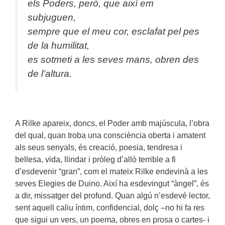
els Poders, però, que així em
subjuguen,
sempre que el meu cor, esclafat pel pes
de la humilitat,
es sotmeti a les seves mans, obren des
de l’altura.
A Rilke apareix, doncs, el Poder amb majúscula, l’obra
del qual, quan troba una consciència oberta i amatent
als seus senyals, és creació, poesia, tendresa i
bellesa, vida, llindar i pròleg d’allò terrible a fi
d’esdevenir “gran”, com el mateix Rilke endevinà a les
seves Elegies de Duino. Així ha esdevingut “àngel”, és
a dir, missatger del profund. Quan algú n’esdevé lector,
sent aquell caliu íntim, confidencial, dolç –no hi fa res
que sigui un vers, un poema, obres en prosa o cartes- i