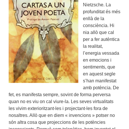
Nietzsche. La
profunditat és més
enllà de la
consciència. Hi
nia allò que cal
per a fer autèntica
la realitat,
l’energia vessada
en emocions i
sentiments, que
en aquest segle
s’han manifestat
amb potència. De
fet, es manifesta sempre, sovint de forma perversa
quan no es viu on cal viure-la. Les seves virtualitats
les vivim exterioritzant-les i projectant-les fora de
nosaltres. Allò que en diem « invencions » potser no
són altra cosa que projeccions de les potències