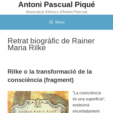
Antoni Pascual Piqué
Vés
al
Associació d'Amics d'Antoni Pascual
contingut
Menú
Retrat biogràfic de Rainer
Maria Rilke
Rilke o la transformació de la
consciència (fragment)
“La cosnciència
és una superficie”,
endevinà
encertadament