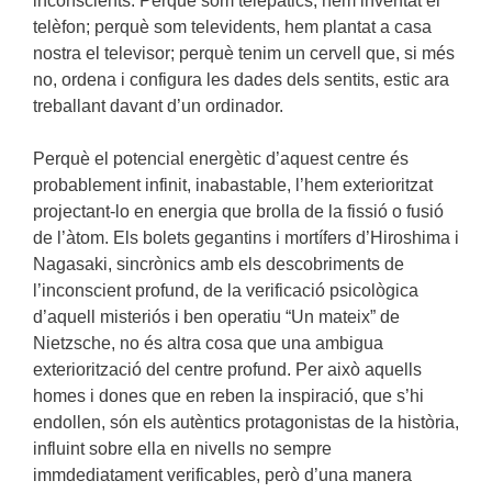
inconscients. Perquè som telepàtics, hem inventat el
telèfon; perquè som televidents, hem plantat a casa
nostra el televisor; perquè tenim un cervell que, si més
no, ordena i configura les dades dels sentits, estic ara
treballant davant d’un ordinador.
Perquè el potencial energètic d’aquest centre és
probablement infinit, inabastable, l’hem exterioritzat
projectant-lo en energia que brolla de la fissió o fusió
de l’àtom. Els bolets gegantins i mortífers d’Hiroshima i
Nagasaki, sincrònics amb els descobriments de
l’inconscient profund, de la verificació psicològica
d’aquell misteriós i ben operatiu “Un mateix” de
Nietzsche, no és altra cosa que una ambigua
exteriorització del centre profund. Per això aquells
homes i dones que en reben la inspiració, que s’hi
endollen, són els autèntics protagonistas de la història,
influint sobre ella en nivells no sempre
immdediatament verificables, però d’una manera