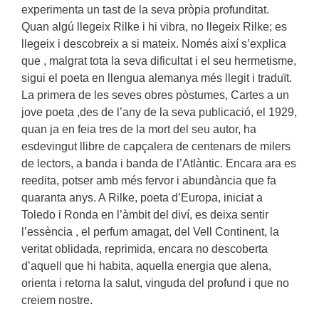
experimenta un tast de la seva pròpia profunditat.
Quan algú llegeix Rilke i hi vibra, no llegeix Rilke; es
llegeix i descobreix a si mateix. Només així s’explica
que , malgrat tota la seva dificultat i el seu hermetisme,
sigui el poeta en llengua alemanya més llegit i traduït.
La primera de les seves obres pòstumes, Cartes a un
jove poeta ,des de l’any de la seva publicació, el 1929,
quan ja en feia tres de la mort del seu autor, ha
esdevingut llibre de capçalera de centenars de milers
de lectors, a banda i banda de l’Atlàntic. Encara ara es
reedita, potser amb més fervor i abundància que fa
quaranta anys. A Rilke, poeta d’Europa, iniciat a
Toledo i Ronda en l’àmbit del diví, es deixa sentir
l’essència , el perfum amagat, del Vell Continent, la
veritat oblidada, reprimida, encara no descoberta
d’aquell que hi habita, aquella energia que alena,
orienta i retorna la salut, vinguda del profund i que no
creiem nostre.