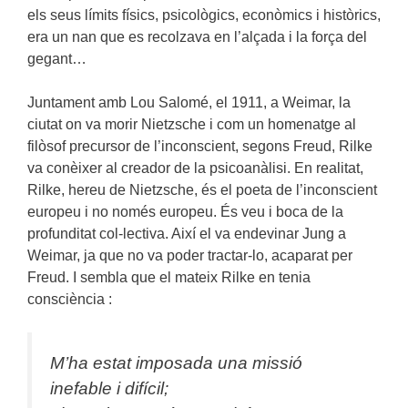
els seus límits físics, psicològics, econòmics i històrics,
era un nan que es recolzava en l’alçada i la força del
gegant…
Juntament amb Lou Salomé, el 1911, a Weimar, la
ciutat on va morir Nietzsche i com un homenatge al
filòsof precursor de l’inconscient, segons Freud, Rilke
va conèixer al creador de la psicoanàlisi. En realitat,
Rilke, hereu de Nietzsche, és el poeta de l’inconscient
europeu i no només europeu. És veu i boca de la
profunditat col-lectiva. Així el va endevinar Jung a
Weimar, ja que no va poder tractar-lo, acaparat per
Freud. I sembla que el mateix Rilke en tenia
consciència :
M’ha estat imposada una missió
inefable i difícil;