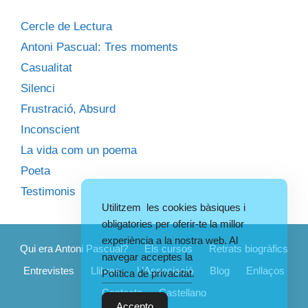
Cercle de Lectura
Antoni Pascual: Tres moments
Casualitat
Silenci
Frustració, Absurd
Inconscient
La vida com un poema
Poeta
Testimonis
Utilitzem les cookies bàsiques i
obligatories per oferir-te la millor
experiència a la nostra web. Al
Qui era Antoni Pascual?
Els cursos
Retrats biogràfics
navegar acceptes la
Entrevistes
Llibres
L’Associació
Blog
Enllaços
Política de privacitat
.
Contacte
Castellano
Accepto