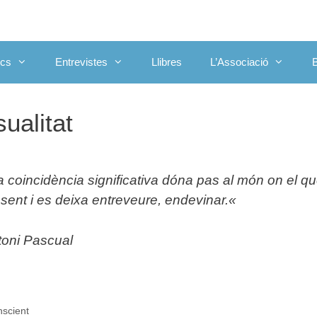
ics
Entrevistes
Llibres
L’Associació
ualitat
a coincidència significativa dóna pas al món on el qu
sent i es deixa entreveure, endevinar.
«
toni Pascual
nscient