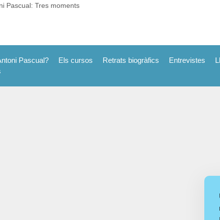
ni Pascual: Tres moments
Antoni Pascual?
Els cursos
Retrats biogràfics
Entrevistes
L
s