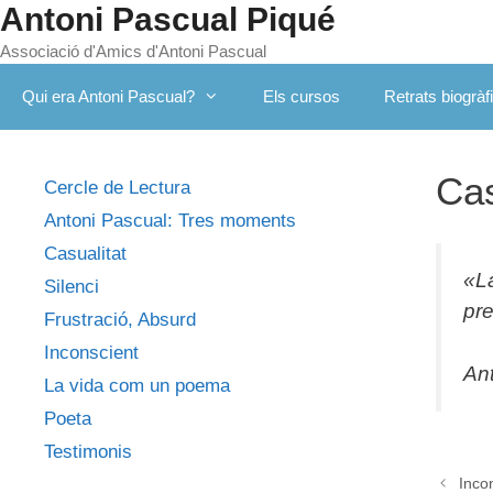
Antoni Pascual Piqué
Vés
al
Associació d'Amics d'Antoni Pascual
contingut
Qui era Antoni Pascual?
Els cursos
Retrats biogràf
Cas
Cercle de Lectura
Antoni Pascual: Tres moments
Casualitat
«
L
Silenci
pre
Frustració, Absurd
Inconscient
An
La vida com un poema
Poeta
Testimonis
Inco